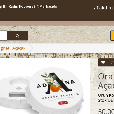
şi Bir Kadın Kooperatifi Markasıdır
Takdim
netli Açacak
Ora
Aça
Ürün Ko
Stok Du
50,0