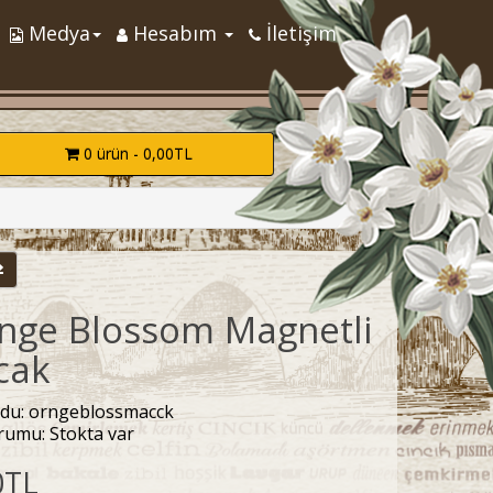
Medya
Hesabım
İletişim
0 ürün - 0,00TL
nge Blossom Magnetli
cak
du: orngeblossmacck
rumu: Stokta var
0TL