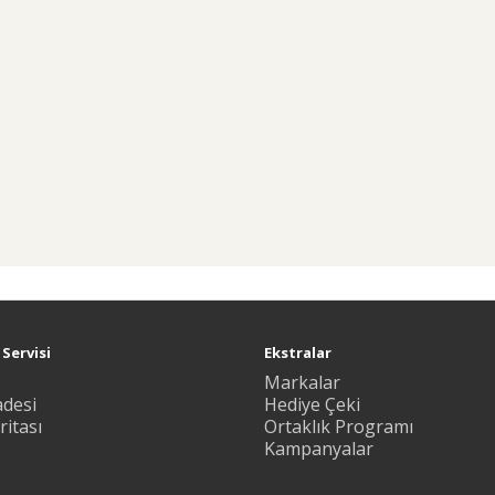
Servisi
Ekstralar
Markalar
adesi
Hediye Çeki
ritası
Ortaklık Programı
Kampanyalar