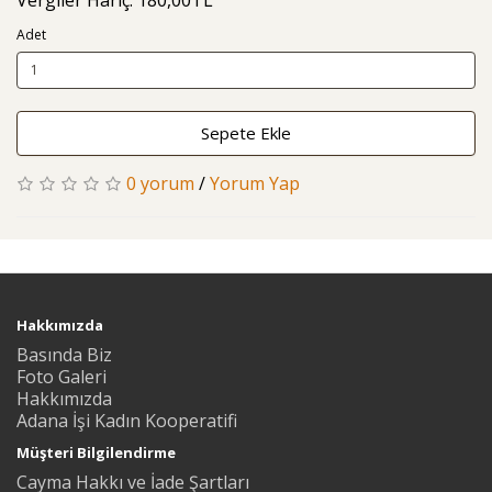
Adet
Sepete Ekle
0 yorum
/
Yorum Yap
Hakkımızda
Basında Biz
Foto Galeri
Hakkımızda
Adana İşi Kadın Kooperatifi
Müşteri Bilgilendirme
Cayma Hakkı ve İade Şartları