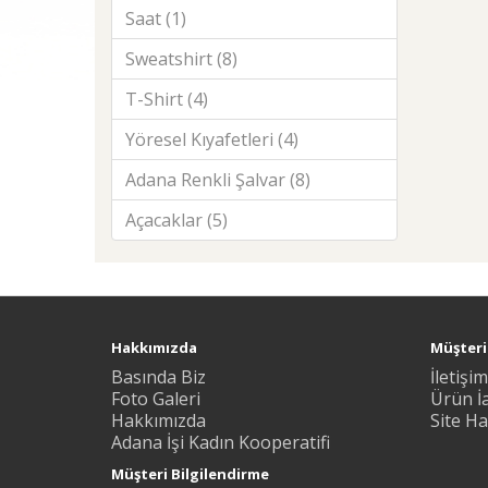
Saat (1)
Sweatshirt (8)
T-Shirt (4)
Yöresel Kıyafetleri (4)
Adana Renkli Şalvar (8)
Açacaklar (5)
Hakkımızda
Müşteri 
Basında Biz
İletişim
Foto Galeri
Ürün İ
Hakkımızda
Site Ha
Adana İşi Kadın Kooperatifi
Müşteri Bilgilendirme