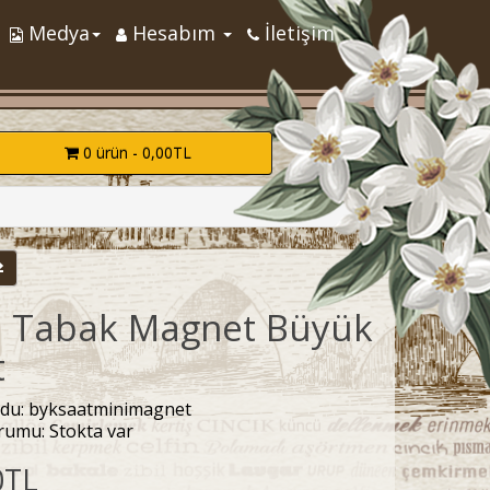
Medya
Hesabım
İletişim
0 ürün - 0,00TL
i Tabak Magnet Büyük
t
du: byksaatminimagnet
rumu: Stokta var
0TL