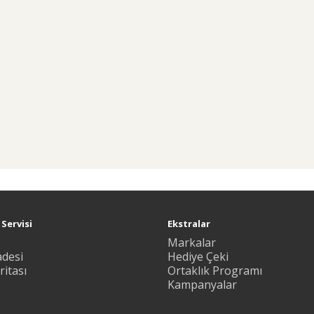
Servisi
Ekstralar
Markalar
adesi
Hediye Çeki
ritası
Ortaklık Programı
Kampanyalar