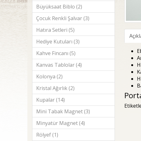
Büyüksaat Biblo (2)
Çocuk Renkli Şalvar (3)
Hatıra Setleri (5)
Açık
Hediye Kutuları (3)
E
Kahve Fincanı (5)
A
H
Kanvas Tablolar (4)
K
Kolonya (2)
H
B
Kristal Ağırlık (2)
Port
Kupalar (14)
Etiketl
Mini Tabak Magnet (3)
Minyatür Magnet (4)
Rölyef (1)