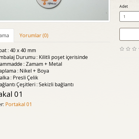
Adet
lama
Yorumlar (0)
bat : 40 x 40 mm
mbalaj Durumu : Kilitli poşet içerisinde
ammadde : Zamam + Metal
aplama : Nikel + Boya
alka : Presli Çelik
ağlantı Çeşitleri : Sekizli bağlantı
akal 01
er:
Portakal 01