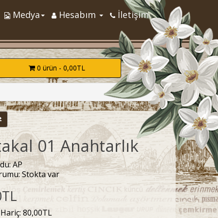
Medya
Hesabım
İletişim
0 ürün - 0,00TL
takal 01 Anahtarlık
du: AP
rumu: Stokta var
0TL
 Hariç: 80,00TL