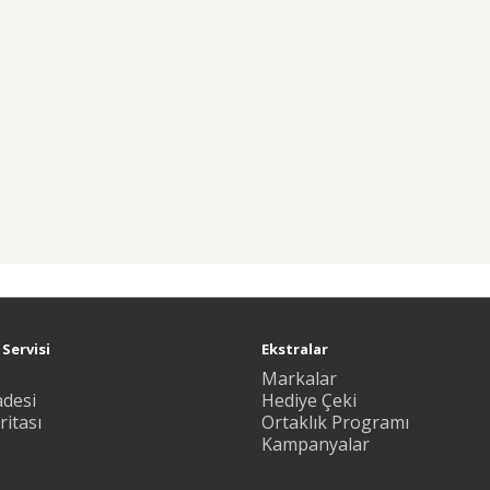
Servisi
Ekstralar
Markalar
adesi
Hediye Çeki
ritası
Ortaklık Programı
Kampanyalar