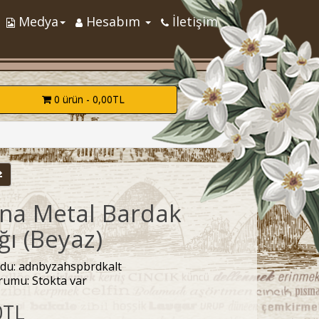
Medya
Hesabım
İletişim
0 ürün - 0,00TL
na Metal Bardak
ığı (Beyaz)
du: adnbyzahspbrdkalt
rumu: Stokta var
0TL