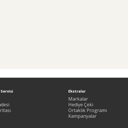
Servisi
Ekstralar
Markalar
adesi
Hediye Çeki
ritası
Ortaklık Programı
Kampanyalar