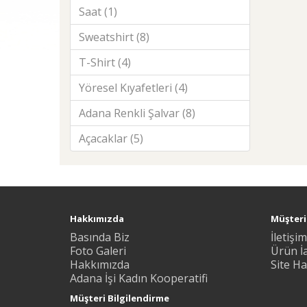
Saat (1)
Sweatshirt (8)
T-Shirt (4)
Yöresel Kıyafetleri (4)
Adana Renkli Şalvar (8)
Açacaklar (5)
Hakkımızda
Müşteri 
Basında Biz
İletişim
Foto Galeri
Ürün İ
Hakkımızda
Site Ha
Adana İşi Kadın Kooperatifi
Müşteri Bilgilendirme